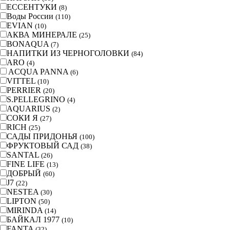
ЕССЕНТУКИ
(
8
)
Воды России
(
110
)
EVIAN
(
10
)
АКВА МИНЕРАЛЕ
(
25
)
BONAQUA
(
7
)
НАПИТКИ ИЗ ЧЕРНОГОЛОВКИ
(
84
)
ARO
(
4
)
ACQUA PANNA
(
6
)
VITTEL
(
10
)
PERRIER
(
20
)
S.PELLEGRINO
(
4
)
AQUARIUS
(
2
)
СОКИ Я
(
27
)
RICH
(
25
)
САДЫ ПРИДОНЬЯ
(
100
)
ФРУКТОВЫЙ САД
(
38
)
SANTAL
(
26
)
FINE LIFE
(
13
)
ДОБРЫЙ
(
60
)
J7
(
22
)
NESTEA
(
30
)
LIPTON
(
50
)
MIRINDA
(
14
)
БАЙКАЛ 1977
(
10
)
FANTA
(
32
)