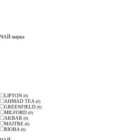
ЧАЙ марка
LIPTON
(
0
)
AHMAD TEA
(
0
)
GREENFIELD
(
0
)
MILFORD
(
0
)
AKBAR
(
0
)
MAITRE
(
0
)
RIOBA
(
0
)
ЧАЙ