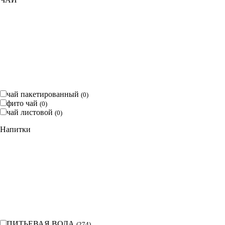
чай пакетированный
(
0
)
фито чай
(
0
)
чай листовой
(
0
)
Напитки
ПИТЬЕВАЯ ВОДА
(
274
)