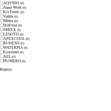
AQVIDO
(
0
)
Aqua Work
(
0
)
EcoTronic
(
0
)
Vatten
(
0
)
Midea
(
0
)
HotFrost
(
0
)
SMIXX
(
0
)
LESOTO
(
0
)
APEXCOOL
(
0
)
RUHENS
(
0
)
WATERPIA
(
0
)
Ecocenter
(
0
)
AEL
(
0
)
HUMERO
(
0
)
Корпус