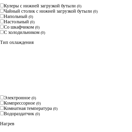
Кулеры с нижней загрузкой бутыли
(
0
)
Чайный столик с нижней загрузкой бутыли
(
0
)
Напольный
(
0
)
Настольный
(
0
)
Со шкафчиком
(
0
)
С холодильником
(
0
)
Тип охлаждения
Электронное
(
0
)
Компрессорное
(
0
)
Комнатная температура
(
0
)
Водораздатчик
(
0
)
Нагрев