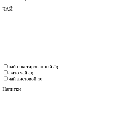
ЧАЙ
чай пакетированный
(
0
)
фито чай
(
0
)
чай листовой
(
0
)
Напитки