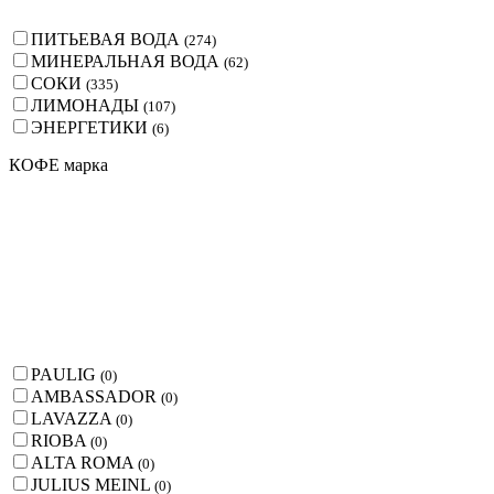
ПИТЬЕВАЯ ВОДА
(
274
)
МИНЕРАЛЬНАЯ ВОДА
(
62
)
СОКИ
(
335
)
ЛИМОНАДЫ
(
107
)
ЭНЕРГЕТИКИ
(
6
)
КОФЕ марка
PAULIG
(
0
)
AMBASSADOR
(
0
)
LAVAZZA
(
0
)
RIOBA
(
0
)
ALTA ROMA
(
0
)
JULIUS MEINL
(
0
)