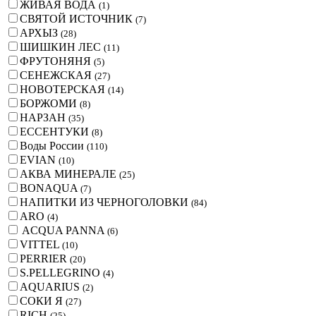
ЖИВАЯ ВОДА
(
1
)
СВЯТОЙ ИСТОЧНИК
(
7
)
АРХЫЗ
(
28
)
ШИШКИН ЛЕС
(
11
)
ФРУТОНЯНЯ
(
5
)
СЕНЕЖСКАЯ
(
27
)
НОВОТЕРСКАЯ
(
14
)
БОРЖОМИ
(
8
)
НАРЗАН
(
35
)
ЕССЕНТУКИ
(
8
)
Воды России
(
110
)
EVIAN
(
10
)
АКВА МИНЕРАЛЕ
(
25
)
BONAQUA
(
7
)
НАПИТКИ ИЗ ЧЕРНОГОЛОВКИ
(
84
)
ARO
(
4
)
ACQUA PANNA
(
6
)
VITTEL
(
10
)
PERRIER
(
20
)
S.PELLEGRINO
(
4
)
AQUARIUS
(
2
)
СОКИ Я
(
27
)
RICH
(
25
)