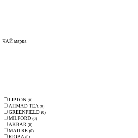
ЧАЙ марка
LIPTON
(
0
)
AHMAD TEA
(
0
)
GREENFIELD
(
0
)
MILFORD
(
0
)
AKBAR
(
0
)
MAITRE
(
0
)
RIOBA
(
0
)