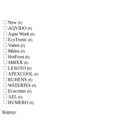
New
(
0
)
AQVIDO
(
0
)
Aqua Work
(
0
)
EcoTronic
(
0
)
Vatten
(
0
)
Midea
(
0
)
HotFrost
(
0
)
SMIXX
(
0
)
LESOTO
(
0
)
APEXCOOL
(
0
)
RUHENS
(
0
)
WATERPIA
(
0
)
Ecocenter
(
0
)
AEL
(
0
)
HUMERO
(
0
)
Корпус