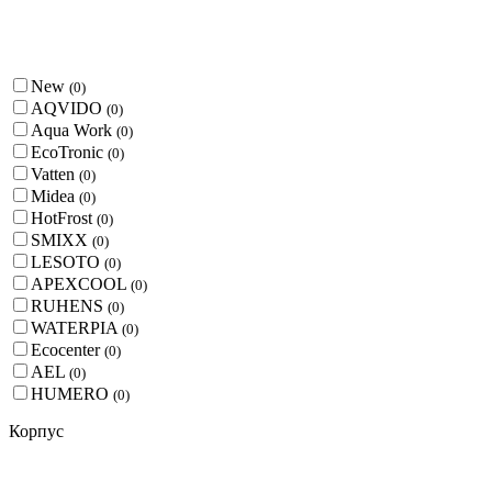
New
(
0
)
AQVIDO
(
0
)
Aqua Work
(
0
)
EcoTronic
(
0
)
Vatten
(
0
)
Midea
(
0
)
HotFrost
(
0
)
SMIXX
(
0
)
LESOTO
(
0
)
APEXCOOL
(
0
)
RUHENS
(
0
)
WATERPIA
(
0
)
Ecocenter
(
0
)
AEL
(
0
)
HUMERO
(
0
)
Корпус