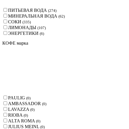
ПИТЬЕВАЯ ВОДА
(
274
)
МИНЕРАЛЬНАЯ ВОДА
(
62
)
СОКИ
(
335
)
ЛИМОНАДЫ
(
107
)
ЭНЕРГЕТИКИ
(
6
)
КОФЕ марка
PAULIG
(
0
)
AMBASSADOR
(
0
)
LAVAZZA
(
0
)
RIOBA
(
0
)
ALTA ROMA
(
0
)
JULIUS MEINL
(
0
)