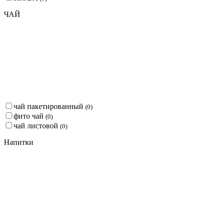
ЧАЙ
чай пакетированный
(
0
)
фито чай
(
0
)
чай листовой
(
0
)
Напитки