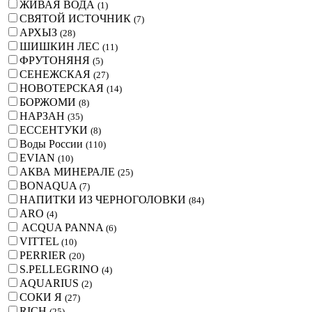
ЖИВАЯ ВОДА
(
1
)
СВЯТОЙ ИСТОЧНИК
(
7
)
АРХЫЗ
(
28
)
ШИШКИН ЛЕС
(
11
)
ФРУТОНЯНЯ
(
5
)
СЕНЕЖСКАЯ
(
27
)
НОВОТЕРСКАЯ
(
14
)
БОРЖОМИ
(
8
)
НАРЗАН
(
35
)
ЕССЕНТУКИ
(
8
)
Воды России
(
110
)
EVIAN
(
10
)
АКВА МИНЕРАЛЕ
(
25
)
BONAQUA
(
7
)
НАПИТКИ ИЗ ЧЕРНОГОЛОВКИ
(
84
)
ARO
(
4
)
ACQUA PANNA
(
6
)
VITTEL
(
10
)
PERRIER
(
20
)
S.PELLEGRINO
(
4
)
AQUARIUS
(
2
)
СОКИ Я
(
27
)
RICH
(
25
)