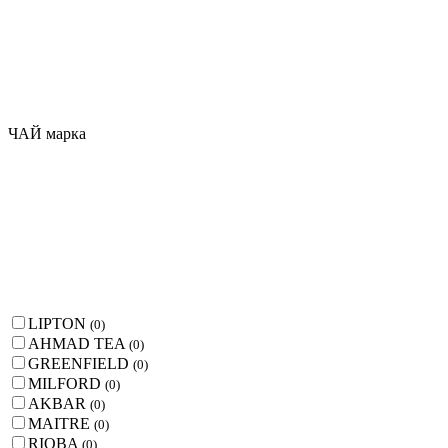
ЧАЙ марка
LIPTON
(
0
)
AHMAD TEA
(
0
)
GREENFIELD
(
0
)
MILFORD
(
0
)
AKBAR
(
0
)
MAITRE
(
0
)
RIOBA
(
0
)