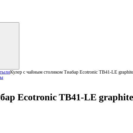
утыли
Кулер с чайным столиком Тиабар Ecotronic TB41-LE graphit
ры
ар Ecotronic TB41-LE graphit