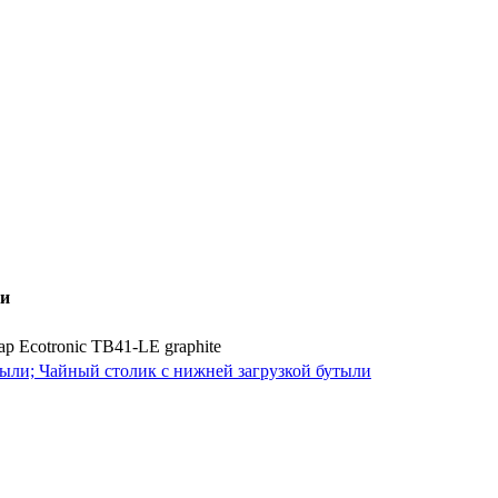
ки
р Ecotronic TB41-LE graphite
тыли; Чайный столик с нижней загрузкой бутыли