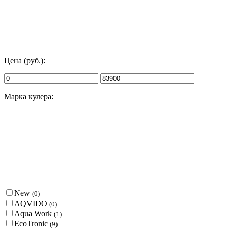
Цена (руб.):
Марка кулера:
New
(
0
)
AQVIDO
(
0
)
Aqua Work
(
1
)
EcoTronic
(
9
)