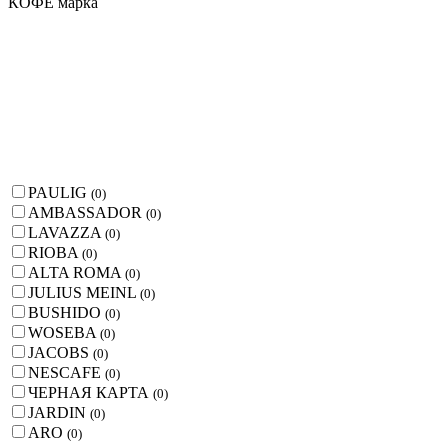
КОФЕ марка
PAULIG
(
0
)
AMBASSADOR
(
0
)
LAVAZZA
(
0
)
RIOBA
(
0
)
ALTA ROMA
(
0
)
JULIUS MEINL
(
0
)
BUSHIDO
(
0
)
WOSEBA
(
0
)
JACOBS
(
0
)
NESCAFE
(
0
)
ЧЕРНАЯ КАРТА
(
0
)
JARDIN
(
0
)
ARO
(
0
)