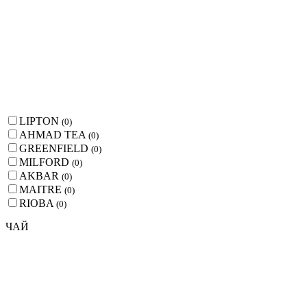
LIPTON
(
0
)
AHMAD TEA
(
0
)
GREENFIELD
(
0
)
MILFORD
(
0
)
AKBAR
(
0
)
MAITRE
(
0
)
RIOBA
(
0
)
ЧАЙ