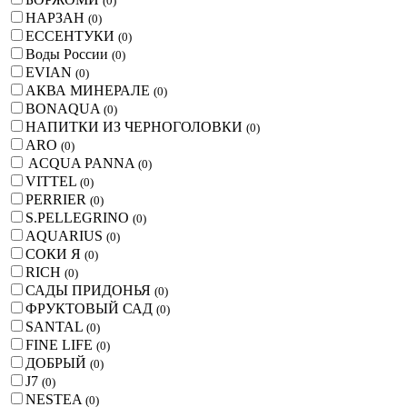
(
0
)
НАРЗАН
(
0
)
ЕССЕНТУКИ
(
0
)
Воды России
(
0
)
EVIAN
(
0
)
АКВА МИНЕРАЛЕ
(
0
)
BONAQUA
(
0
)
НАПИТКИ ИЗ ЧЕРНОГОЛОВКИ
(
0
)
ARO
(
0
)
ACQUA PANNA
(
0
)
VITTEL
(
0
)
PERRIER
(
0
)
S.PELLEGRINO
(
0
)
AQUARIUS
(
0
)
СОКИ Я
(
0
)
RICH
(
0
)
САДЫ ПРИДОНЬЯ
(
0
)
ФРУКТОВЫЙ САД
(
0
)
SANTAL
(
0
)
FINE LIFE
(
0
)
ДОБРЫЙ
(
0
)
J7
(
0
)
NESTEA
(
0
)