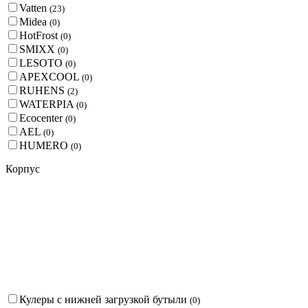
Vatten
(
23
)
Midea
(
0
)
HotFrost
(
0
)
SMIXX
(
0
)
LESOTO
(
0
)
APEXCOOL
(
0
)
RUHENS
(
2
)
WATERPIA
(
0
)
Ecocenter
(
0
)
AEL
(
0
)
HUMERO
(
0
)
Корпус
Кулеры с нижней загрузкой бутыли
(
0
)