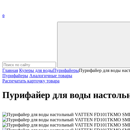
0
Главная
Кулеры для воды
Пурифайеры
Пурифайер для воды на
Пурифайеры
Аналогичные товары
Распечатать карточку товара
Пурифайер для воды настол