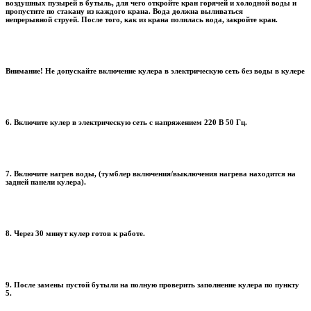
воздушных пузырей в бутыль, для чего откройте кран горячей и холодной воды и
пропустите по стакану из каждого крана. Вода должна выливаться
непрерывной струей. После того, как из крана полилась вода, закройте кран.
Внимание! Не допускайте включение кулера в электрическую сеть без воды в кулере
6. Включите кулер в электрическую сеть с напряжением 220 В 50 Гц.
7. Включите нагрев воды, (тумблер включения/выключения нагрева находится на
задней панели кулера).
8. Через 30 минут кулер готов к работе.
9. После замены пустой бутыли на полную проверить заполнение кулера по пункту
5.