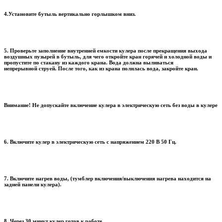
4.Установите бутыль вертикально горлышком вниз.
5. Проверьте заполнение внутренней емкости кулера после прекращения выхода
воздушных пузырей в бутыль, для чего откройте кран горячей и холодной воды и
пропустите по стакану из каждого крана. Вода должна выливаться
непрерывной струей. После того, как из крана полилась вода, закройте кран.
Внимание! Не допускайте включение кулера в электрическую сеть без воды в кулере
6. Включите кулер в электрическую сеть с напряжением 220 В 50 Гц.
7. Включите нагрев воды, (тумблер включения/выключения нагрева находится на
задней панели кулера).
8. Через 30 минут кулер готов к работе.