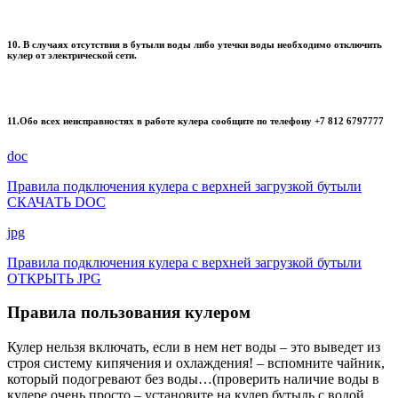
10. В случаях отсутствия в бутыли воды либо утечки воды необходимо отключить
кулер от электрической сети.
11.Обо всех неисправностях в работе кулера сообщите по телефону +7 812 6797777
doc
Правила подключения кулера с верхней загрузкой бутыли
СКАЧАТЬ DOC
jpg
Правила подключения кулера с верхней загрузкой бутыли
ОТКРЫТЬ JPG
Правила пользования кулером
Кулер нельзя включать, если в нем нет воды – это выведет из
строя систему кипячения и охлаждения! – вспомните чайник,
который подогревают без воды…(проверить наличие воды в
кулере очень просто – установите на кулер бутыль с водой,