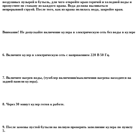
воздушных пузырей в бутыль, для чего откройте кран горячей и холодной воды и
пропустите по стакану из каждого крана. Вода должна выливаться
непрерывной струей. После того, как из крана полилась вода, закройте кран.
Внимание! Не допускайте включение кулера в электрическую сеть без воды в кулере
6. Включите кулер в электрическую сеть с напряжением 220 В 50 Гц.
7. Включите нагрев воды, (тумблер включения/выключения нагрева находится на
задней панели кулера).
8. Через 30 минут кулер готов к работе.
9. После замены пустой бутыли на полную проверить заполнение кулера по пункту
5.