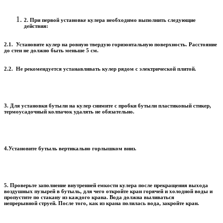
2. При первой установке кулера необходимо выполнить следующие
действия:
2.1. Установите кулер на ровную твердую горизонтальную поверхность. Расстояние
до стен не должно быть меньше 5 см.
2.2. Не рекомендуется устанавливать кулер рядом с электрической плитой.
3. Для установки бутыли на кулер снимите с пробки бутыли пластиковый стикер,
термоусадочный колпачок удалять не обязательно.
4.Установите бутыль вертикально горлышком вниз.
5. Проверьте заполнение внутренней емкости кулера после прекращения выхода
воздушных пузырей в бутыль, для чего откройте кран горячей и холодной воды и
пропустите по стакану из каждого крана. Вода должна выливаться
непрерывной струей. После того, как из крана полилась вода, закройте кран.