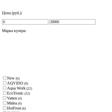
Цена (руб.):
Марка кулера:
New
(
0
)
AQVIDO
(
0
)
Aqua Work
(
22
)
EcoTronic
(
32
)
Vatten
(
4
)
Midea
(
0
)
HotFrost
(
6
)