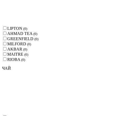
LIPTON
(
0
)
AHMAD TEA
(
0
)
GREENFIELD
(
0
)
MILFORD
(
0
)
AKBAR
(
0
)
MAITRE
(
0
)
RIOBA
(
0
)
ЧАЙ