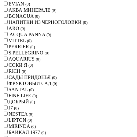
EVIAN
(
0
)
АКВА МИНЕРАЛЕ
(
0
)
BONAQUA
(
0
)
НАПИТКИ ИЗ ЧЕРНОГОЛОВКИ
(
0
)
ARO
(
0
)
ACQUA PANNA
(
0
)
VITTEL
(
0
)
PERRIER
(
0
)
S.PELLEGRINO
(
0
)
AQUARIUS
(
0
)
СОКИ Я
(
0
)
RICH
(
0
)
САДЫ ПРИДОНЬЯ
(
0
)
ФРУКТОВЫЙ САД
(
0
)
SANTAL
(
0
)
FINE LIFE
(
0
)
ДОБРЫЙ
(
0
)
J7
(
0
)
NESTEA
(
0
)
LIPTON
(
0
)
MIRINDA
(
0
)
БАЙКАЛ 1977
(
0
)