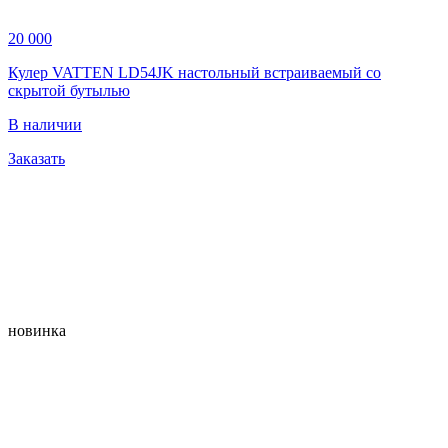
20 000
Кулер VATTEN LD54JK настольный встраиваемый со
скрытой бутылью
В наличии
Заказать
новинка