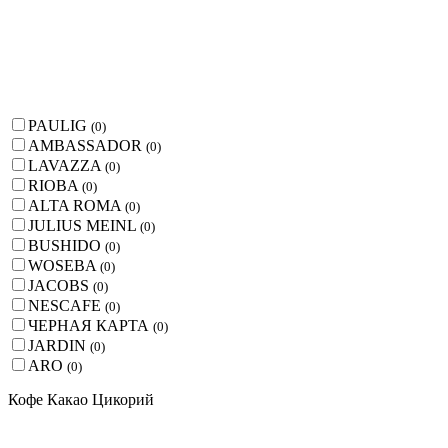
PAULIG
(
0
)
AMBASSADOR
(
0
)
LAVAZZA
(
0
)
RIOBA
(
0
)
ALTA ROMA
(
0
)
JULIUS MEINL
(
0
)
BUSHIDO
(
0
)
WOSEBA
(
0
)
JACOBS
(
0
)
NESCAFE
(
0
)
ЧЕРНАЯ КАРТА
(
0
)
JARDIN
(
0
)
ARO
(
0
)
Кофе Какао Цикорий