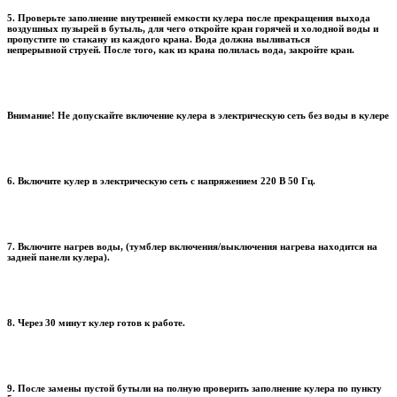
5. Проверьте заполнение внутренней емкости кулера после прекращения выхода
воздушных пузырей в бутыль, для чего откройте кран горячей и холодной воды и
пропустите по стакану из каждого крана. Вода должна выливаться
непрерывной струей. После того, как из крана полилась вода, закройте кран.
Внимание! Не допускайте включение кулера в электрическую сеть без воды в кулере
6. Включите кулер в электрическую сеть с напряжением 220 В 50 Гц.
7. Включите нагрев воды, (тумблер включения/выключения нагрева находится на
задней панели кулера).
8. Через 30 минут кулер готов к работе.
9. После замены пустой бутыли на полную проверить заполнение кулера по пункту