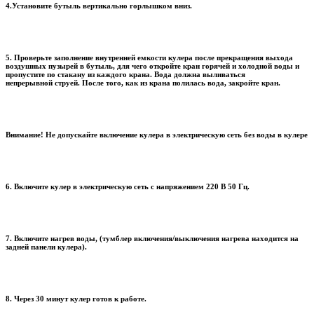
4.Установите бутыль вертикально горлышком вниз.
5. Проверьте заполнение внутренней емкости кулера после прекращения выхода
воздушных пузырей в бутыль, для чего откройте кран горячей и холодной воды и
пропустите по стакану из каждого крана. Вода должна выливаться
непрерывной струей. После того, как из крана полилась вода, закройте кран.
Внимание! Не допускайте включение кулера в электрическую сеть без воды в кулере
6. Включите кулер в электрическую сеть с напряжением 220 В 50 Гц.
7. Включите нагрев воды, (тумблер включения/выключения нагрева находится на
задней панели кулера).
8. Через 30 минут кулер готов к работе.