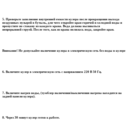
5. Проверьте заполнение внутренней емкости кулера после прекращения выхода
воздушных пузырей в бутыль, для чего откройте кран горячей и холодной воды и
пропустите по стакану из каждого крана. Вода должна выливаться
непрерывной струей. После того, как из крана полилась вода, закройте кран.
Внимание! Не допускайте включение кулера в электрическую сеть без воды в кулере
6. Включите кулер в электрическую сеть с напряжением 220 В 50 Гц.
7. Включите нагрев воды, (тумблер включения/выключения нагрева находится на
задней панели кулера).
8. Через 30 минут кулер готов к работе.