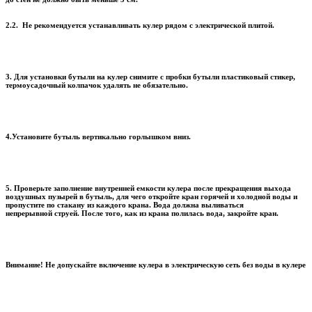
2.2. Не рекомендуется устанавливать кулер рядом с электрической плитой.
3. Для установки бутыли на кулер снимите с пробки бутыли пластиковый стикер,
термоусадочный колпачок удалять не обязательно.
4.Установите бутыль вертикально горлышком вниз.
5. Проверьте заполнение внутренней емкости кулера после прекращения выхода
воздушных пузырей в бутыль, для чего откройте кран горячей и холодной воды и
пропустите по стакану из каждого крана. Вода должна выливаться
непрерывной струей. После того, как из крана полилась вода, закройте кран.
Внимание! Не допускайте включение кулера в электрическую сеть без воды в кулере