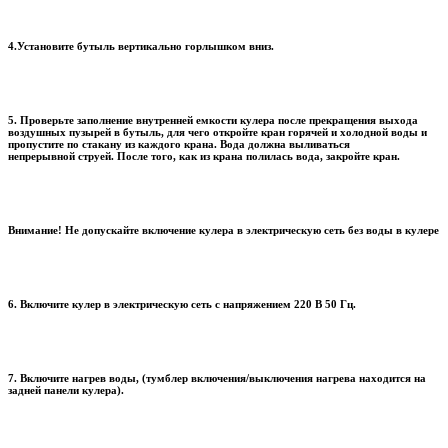
4.Установите бутыль вертикально горлышком вниз.
5. Проверьте заполнение внутренней емкости кулера после прекращения выхода
воздушных пузырей в бутыль, для чего откройте кран горячей и холодной воды и
пропустите по стакану из каждого крана. Вода должна выливаться
непрерывной струей. После того, как из крана полилась вода, закройте кран.
Внимание! Не допускайте включение кулера в электрическую сеть без воды в кулере
6. Включите кулер в электрическую сеть с напряжением 220 В 50 Гц.
7. Включите нагрев воды, (тумблер включения/выключения нагрева находится на
задней панели кулера).