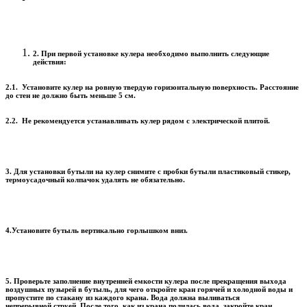
2. При первой установке кулера необходимо выполнить следующие
действия:
2.1. Установите кулер на ровную твердую горизонтальную поверхность. Расстояние
до стен не должно быть меньше 5 см.
2.2. Не рекомендуется устанавливать кулер рядом с электрической плитой.
3. Для установки бутыли на кулер снимите с пробки бутыли пластиковый стикер,
термоусадочный колпачок удалять не обязательно.
4.Установите бутыль вертикально горлышком вниз.
5. Проверьте заполнение внутренней емкости кулера после прекращения выхода
воздушных пузырей в бутыль, для чего откройте кран горячей и холодной воды и
пропустите по стакану из каждого крана. Вода должна выливаться
непрерывной струей. После того, как из крана полилась вода, закройте кран.