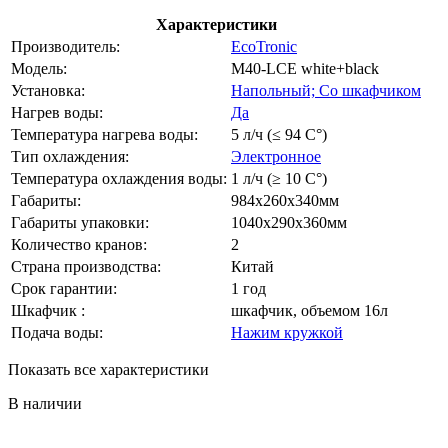
Характеристики
Производитель:
EcoTronic
Модель:
M40-LCE white+black
Установка:
Напольный; Со шкафчиком
Нагрев воды:
Да
Температура нагрева воды:
5 л/ч (≤ 94 C°)
Тип охлаждения:
Электронное
Температура охлаждения воды:
1 л/ч (≥ 10 C°)
Габариты:
984x260x340мм
Габариты упаковки:
1040x290x360мм
Количество кранов:
2
Страна производства:
Китай
Срок гарантии:
1 год
Шкафчик :
шкафчик, объемом 16л
Подача воды:
Нажим кружкой
Показать все характеристики
В наличии