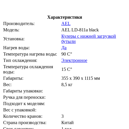
Характеристики
Производитель:
AEL
Модель:
AEL LD-811a black
Кулеры с нижней загрузкой
Установка:
бутыли
Нагрев воды:
Да
Температура нагрева воды:
90 C°
Тип охлаждения:
Электронное
Температура охлаждения
15 C°
воды:
Габариты:
355 х 390 х 1115 мм
Вес:
8,5 кг
Габариты упаковки:
Ручка для переноски:
Подходит к моделям:
Вес с упаковкой:
Количество кранов:
3
Страна производства:
Китай
Срок гарантии:
1 год