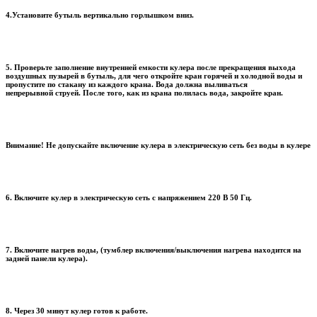
4.Установите бутыль вертикально горлышком вниз.
5. Проверьте заполнение внутренней емкости кулера после прекращения выхода
воздушных пузырей в бутыль, для чего откройте кран горячей и холодной воды и
пропустите по стакану из каждого крана. Вода должна выливаться
непрерывной струей. После того, как из крана полилась вода, закройте кран.
Внимание! Не допускайте включение кулера в электрическую сеть без воды в кулере
6. Включите кулер в электрическую сеть с напряжением 220 В 50 Гц.
7. Включите нагрев воды, (тумблер включения/выключения нагрева находится на
задней панели кулера).
8. Через 30 минут кулер готов к работе.