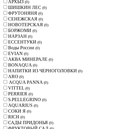
АРХЫЗ
(
0
)
ШИШКИН ЛЕС
(
0
)
ФРУТОНЯНЯ
(
0
)
СЕНЕЖСКАЯ
(
0
)
НОВОТЕРСКАЯ
(
0
)
БОРЖОМИ
(
0
)
НАРЗАН
(
0
)
ЕССЕНТУКИ
(
0
)
Воды России
(
0
)
EVIAN
(
0
)
АКВА МИНЕРАЛЕ
(
0
)
BONAQUA
(
0
)
НАПИТКИ ИЗ ЧЕРНОГОЛОВКИ
(
0
)
ARO
(
0
)
ACQUA PANNA
(
0
)
VITTEL
(
0
)
PERRIER
(
0
)
S.PELLEGRINO
(
0
)
AQUARIUS
(
0
)
СОКИ Я
(
0
)
RICH
(
0
)
САДЫ ПРИДОНЬЯ
(
0
)
ФРУКТОВЫЙ САД
(
0
)