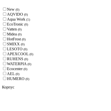
New
(
0
)
AQVIDO
(
0
)
Aqua Work
(
1
)
EcoTronic
(
0
)
Vatten
(
0
)
Midea
(
0
)
HotFrost
(
0
)
SMIXX
(
0
)
LESOTO
(
0
)
APEXCOOL
(
0
)
RUHENS
(
0
)
WATERPIA
(
0
)
Ecocenter
(
0
)
AEL
(
0
)
HUMERO
(
0
)
Корпус