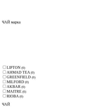
ЧАЙ марка
LIPTON
(
0
)
AHMAD TEA
(
0
)
GREENFIELD
(
0
)
MILFORD
(
0
)
AKBAR
(
0
)
MAITRE
(
0
)
RIOBA
(
0
)
ЧАЙ