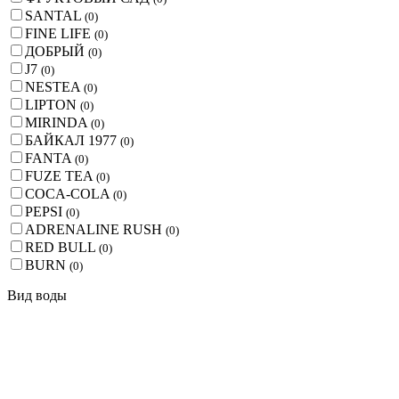
SANTAL
(
0
)
FINE LIFE
(
0
)
ДОБРЫЙ
(
0
)
J7
(
0
)
NESTEA
(
0
)
LIPTON
(
0
)
MIRINDA
(
0
)
БАЙКАЛ 1977
(
0
)
FANTA
(
0
)
FUZE TEA
(
0
)
COCA-COLA
(
0
)
PEPSI
(
0
)
ADRENALINE RUSH
(
0
)
RED BULL
(
0
)
BURN
(
0
)
Вид воды