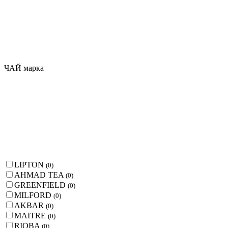
ЧАЙ марка
LIPTON
(
0
)
AHMAD TEA
(
0
)
GREENFIELD
(
0
)
MILFORD
(
0
)
AKBAR
(
0
)
MAITRE
(
0
)
RIOBA
(
0
)