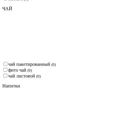
ЧАЙ
чай пакетированный
(
0
)
фито чай
(
0
)
чай листовой
(
0
)
Напитки