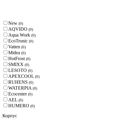
New
(
0
)
AQVIDO
(
0
)
Aqua Work
(
0
)
EcoTronic
(
0
)
Vatten
(
0
)
Midea
(
0
)
HotFrost
(
0
)
SMIXX
(
0
)
LESOTO
(
0
)
APEXCOOL
(
0
)
RUHENS
(
0
)
WATERPIA
(
0
)
Ecocenter
(
0
)
AEL
(
0
)
HUMERO
(
0
)
Корпус