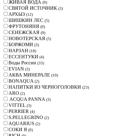
ЖИВАЯ ВОДА
(
0
)
СВЯТОЙ ИСТОЧНИК
(
3
)
АРХЫЗ
(
12
)
ШИШКИН ЛЕС
(
5
)
ФРУТОНЯНЯ
(
0
)
СЕНЕЖСКАЯ
(
9
)
НОВОТЕРСКАЯ
(
5
)
БОРЖОМИ
(
3
)
НАРЗАН
(
18
)
ЕССЕНТУКИ
(
4
)
Воды России
(
33
)
EVIAN
(
3
)
АКВА МИНЕРАЛЕ
(
10
)
BONAQUA
(
2
)
НАПИТКИ ИЗ ЧЕРНОГОЛОВКИ
(
23
)
ARO
(
2
)
ACQUA PANNA
(
3
)
VITTEL
(
3
)
PERRIER
(
4
)
S.PELLEGRINO
(
2
)
AQUARIUS
(
2
)
СОКИ Я
(
0
)
RICH
(
0
)