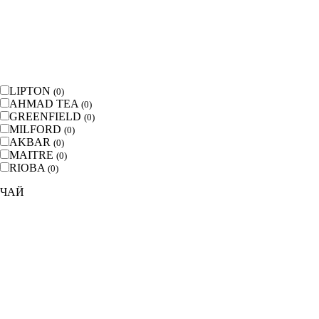
LIPTON
(
0
)
AHMAD TEA
(
0
)
GREENFIELD
(
0
)
MILFORD
(
0
)
AKBAR
(
0
)
MAITRE
(
0
)
RIOBA
(
0
)
ЧАЙ