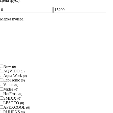
Цена (руб.):
Марка кулера:
New
(
0
)
AQVIDO
(
0
)
Aqua Work
(
0
)
EcoTronic
(
0
)
Vatten
(
0
)
Midea
(
0
)
HotFrost
(
0
)
SMIXX
(
0
)
LESOTO
(
0
)
APEXCOOL
(
0
)
RUHENS
(
0
)