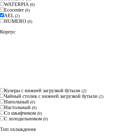
WATERPIA
(
0
)
Ecocenter
(
0
)
AEL
(
2
)
HUMERO
(
0
)
Корпус
Кулеры с нижней загрузкой бутыли
(
2
)
Чайный столик с нижней загрузкой бутыли
(
2
)
Напольный
(
0
)
Настольный
(
0
)
Со шкафчиком
(
0
)
С холодильником
(
0
)
Тип охлаждения