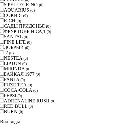
S.PELLEGRINO
(
0
)
AQUARIUS
(
0
)
СОКИ Я
(
0
)
RICH
(
0
)
САДЫ ПРИДОНЬЯ
(
0
)
ФРУКТОВЫЙ САД
(
0
)
SANTAL
(
0
)
FINE LIFE
(
0
)
ДОБРЫЙ
(
0
)
J7
(
0
)
NESTEA
(
0
)
LIPTON
(
0
)
MIRINDA
(
0
)
БАЙКАЛ 1977
(
0
)
FANTA
(
0
)
FUZE TEA
(
0
)
COCA-COLA
(
0
)
PEPSI
(
0
)
ADRENALINE RUSH
(
0
)
RED BULL
(
0
)
BURN
(
0
)
Вид воды