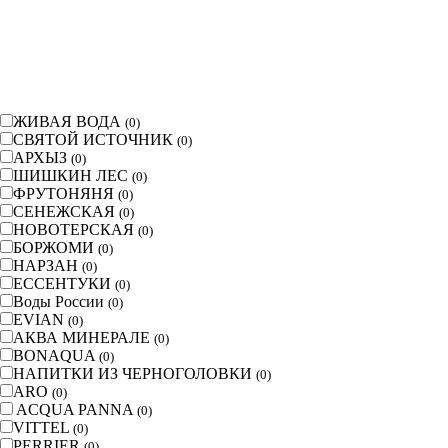
ЖИВАЯ ВОДА
(
0
)
СВЯТОЙ ИСТОЧНИК
(
0
)
АРХЫЗ
(
0
)
ШИШКИН ЛЕС
(
0
)
ФРУТОНЯНЯ
(
0
)
СЕНЕЖСКАЯ
(
0
)
НОВОТЕРСКАЯ
(
0
)
БОРЖОМИ
(
0
)
НАРЗАН
(
0
)
ЕССЕНТУКИ
(
0
)
Воды России
(
0
)
EVIAN
(
0
)
АКВА МИНЕРАЛЕ
(
0
)
BONAQUA
(
0
)
НАПИТКИ ИЗ ЧЕРНОГОЛОВКИ
(
0
)
ARO
(
0
)
ACQUA PANNA
(
0
)
VITTEL
(
0
)
PERRIER
(
0
)