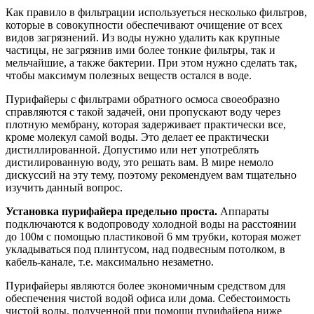
Как правило в фильтрации используеться несколько фильтров,
которые в совокупности обеспечивают очищение от всех
видов загрязнений. Из воды нужно удалить как крупные
частицы, не загрязнив ими более тонкие фильтры, так и
мельчайшие, а также бактерии. При этом нужно сделать так,
чтобы максимум полезных веществ остался в воде.
Пурифайеры с фильтрами обратного осмоса своеобразно
справляются с такой задачей, они пропускают воду через
плотную мембрану, которая задерживает практически все,
кроме молекул самой воды. Это делает ее практически
дистиллированной. Допустимо или нет употреблять
дистилированную воду, это решать вам. В мире немоло
дискуссий на эту тему, поэтому рекомендуем вам тщательно
изучить данный вопрос.
Установка пурифайера предельно проста.
Аппараты
подключаются к водопроводу холодной воды на расстоянии
до 100м с помощью пластиковой 6 мм трубки, которая может
укладываться под плинтусом, над подвесным потолком, в
кабель-канале, т.е. максимально незаметно.
Пурифайеры являются более экономичным средством для
обеспечения чистой водой офиса или дома. Себестоимость
чистой воды, полученной при помощи пурифайера ниже