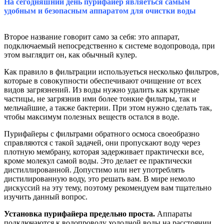
На сегодняшний день пурифайер являеться самым
удобным и безопасным аппаратом для очистки воды
Второе название говорит само за себя: это аппарат,
подключаемый непосредственно к системе водопровода, при
этом выглядит он, как обычный кулер.
Как правило в фильтрации используеться несколько фильтров,
которые в совокупности обеспечивают очищение от всех
видов загрязнений. Из воды нужно удалить как крупные
частицы, не загрязнив ими более тонкие фильтры, так и
мельчайшие, а также бактерии. При этом нужно сделать так,
чтобы максимум полезных веществ остался в воде.
Пурифайеры с фильтрами обратного осмоса своеобразно
справляются с такой задачей, они пропускают воду через
плотную мембрану, которая задерживает практически все,
кроме молекул самой воды. Это делает ее практически
дистиллированной. Допустимо или нет употреблять
дистилированную воду, это решать вам. В мире немоло
дискуссий на эту тему, поэтому рекомендуем вам тщательно
изучить данный вопрос.
Установка пурифайера предельно проста.
Аппараты
подключаются к водопроводу холодной воды на расстоянии