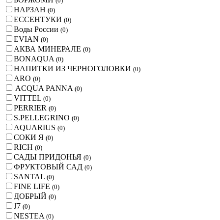
(
0
)
НАРЗАН
(
0
)
ЕССЕНТУКИ
(
0
)
Воды России
(
0
)
EVIAN
(
0
)
АКВА МИНЕРАЛЕ
(
0
)
BONAQUA
(
0
)
НАПИТКИ ИЗ ЧЕРНОГОЛОВКИ
(
0
)
ARO
(
0
)
ACQUA PANNA
(
0
)
VITTEL
(
0
)
PERRIER
(
0
)
S.PELLEGRINO
(
0
)
AQUARIUS
(
0
)
СОКИ Я
(
0
)
RICH
(
0
)
САДЫ ПРИДОНЬЯ
(
0
)
ФРУКТОВЫЙ САД
(
0
)
SANTAL
(
0
)
FINE LIFE
(
0
)
ДОБРЫЙ
(
0
)
J7
(
0
)
NESTEA
(
0
)