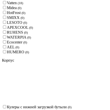
Vatten
(
18
)
Midea
(
0
)
HotFrost
(
0
)
SMIXX
(
0
)
LESOTO
(
0
)
APEXCOOL
(
0
)
RUHENS
(
0
)
WATERPIA
(
0
)
Ecocenter
(
0
)
AEL
(
0
)
HUMERO
(
0
)
Корпус
Кулеры с нижней загрузкой бутыли
(
0
)