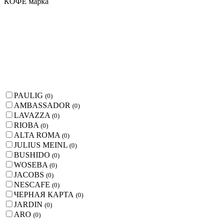
КОФЕ марка
PAULIG
(
0
)
AMBASSADOR
(
0
)
LAVAZZA
(
0
)
RIOBA
(
0
)
ALTA ROMA
(
0
)
JULIUS MEINL
(
0
)
BUSHIDO
(
0
)
WOSEBA
(
0
)
JACOBS
(
0
)
NESCAFE
(
0
)
ЧЕРНАЯ КАРТА
(
0
)
JARDIN
(
0
)
ARO
(
0
)