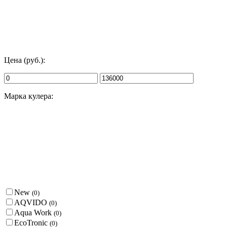
Цена (руб.):
Марка кулера:
New
(
0
)
AQVIDO
(
0
)
Aqua Work
(
0
)
EcoTronic
(
0
)