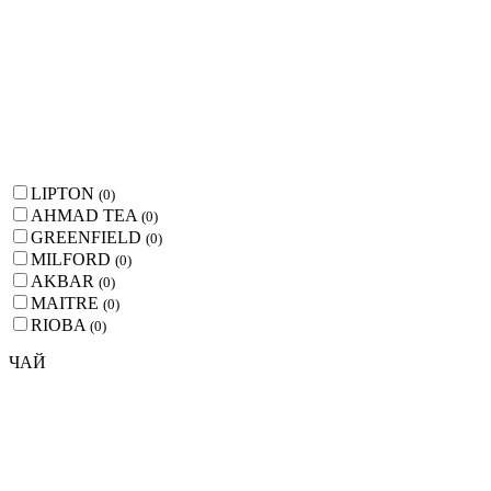
LIPTON
(
0
)
AHMAD TEA
(
0
)
GREENFIELD
(
0
)
MILFORD
(
0
)
AKBAR
(
0
)
MAITRE
(
0
)
RIOBA
(
0
)
ЧАЙ