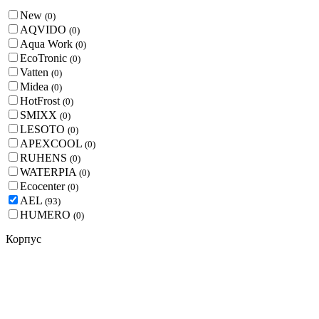
New
(
0
)
AQVIDO
(
0
)
Aqua Work
(
0
)
EcoTronic
(
0
)
Vatten
(
0
)
Midea
(
0
)
HotFrost
(
0
)
SMIXX
(
0
)
LESOTO
(
0
)
APEXCOOL
(
0
)
RUHENS
(
0
)
WATERPIA
(
0
)
Ecocenter
(
0
)
AEL
(
93
)
HUMERO
(
0
)
Корпус