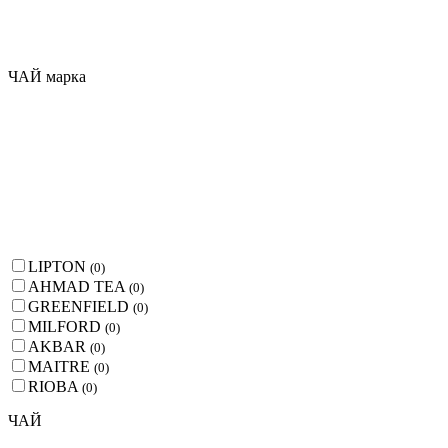
ЧАЙ марка
LIPTON
(
0
)
AHMAD TEA
(
0
)
GREENFIELD
(
0
)
MILFORD
(
0
)
AKBAR
(
0
)
MAITRE
(
0
)
RIOBA
(
0
)
ЧАЙ