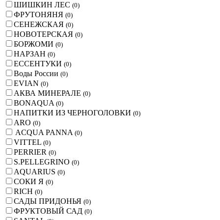
ШИШКИН ЛЕС
(
0
)
ФРУТОНЯНЯ
(
0
)
СЕНЕЖСКАЯ
(
0
)
НОВОТЕРСКАЯ
(
0
)
БОРЖОМИ
(
0
)
НАРЗАН
(
0
)
ЕССЕНТУКИ
(
0
)
Воды России
(
0
)
EVIAN
(
0
)
АКВА МИНЕРАЛЕ
(
0
)
BONAQUA
(
0
)
НАПИТКИ ИЗ ЧЕРНОГОЛОВКИ
(
0
)
ARO
(
0
)
ACQUA PANNA
(
0
)
VITTEL
(
0
)
PERRIER
(
0
)
S.PELLEGRINO
(
0
)
AQUARIUS
(
0
)
СОКИ Я
(
0
)
RICH
(
0
)
САДЫ ПРИДОНЬЯ
(
0
)
ФРУКТОВЫЙ САД
(
0
)