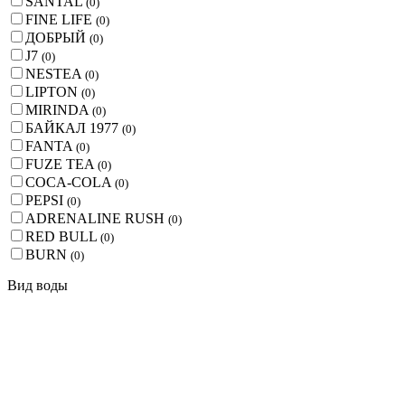
SANTAL
(
0
)
FINE LIFE
(
0
)
ДОБРЫЙ
(
0
)
J7
(
0
)
NESTEA
(
0
)
LIPTON
(
0
)
MIRINDA
(
0
)
БАЙКАЛ 1977
(
0
)
FANTA
(
0
)
FUZE TEA
(
0
)
COCA-COLA
(
0
)
PEPSI
(
0
)
ADRENALINE RUSH
(
0
)
RED BULL
(
0
)
BURN
(
0
)
Вид воды