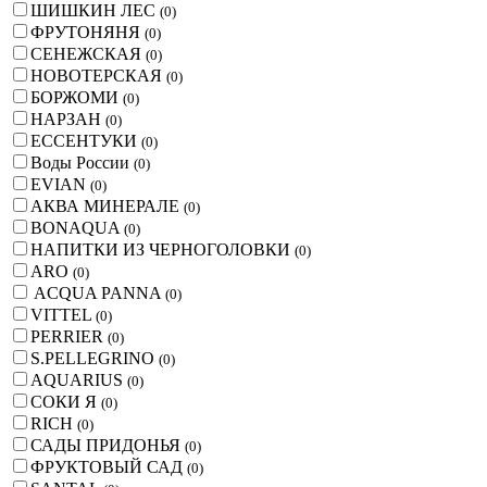
ШИШКИН ЛЕС
(
0
)
ФРУТОНЯНЯ
(
0
)
СЕНЕЖСКАЯ
(
0
)
НОВОТЕРСКАЯ
(
0
)
БОРЖОМИ
(
0
)
НАРЗАН
(
0
)
ЕССЕНТУКИ
(
0
)
Воды России
(
0
)
EVIAN
(
0
)
АКВА МИНЕРАЛЕ
(
0
)
BONAQUA
(
0
)
НАПИТКИ ИЗ ЧЕРНОГОЛОВКИ
(
0
)
ARO
(
0
)
ACQUA PANNA
(
0
)
VITTEL
(
0
)
PERRIER
(
0
)
S.PELLEGRINO
(
0
)
AQUARIUS
(
0
)
СОКИ Я
(
0
)
RICH
(
0
)
САДЫ ПРИДОНЬЯ
(
0
)
ФРУКТОВЫЙ САД
(
0
)