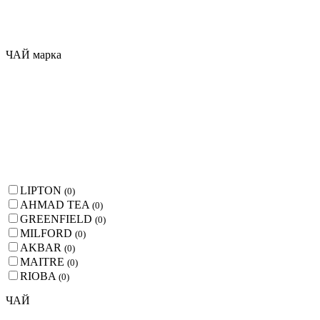
ЧАЙ марка
LIPTON
(
0
)
AHMAD TEA
(
0
)
GREENFIELD
(
0
)
MILFORD
(
0
)
AKBAR
(
0
)
MAITRE
(
0
)
RIOBA
(
0
)
ЧАЙ