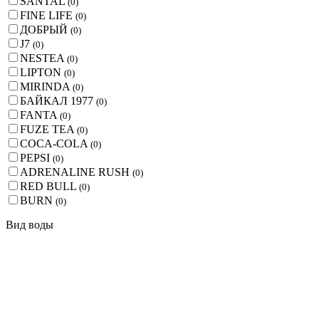
SANTAL
(
0
)
FINE LIFE
(
0
)
ДОБРЫЙ
(
0
)
J7
(
0
)
NESTEA
(
0
)
LIPTON
(
0
)
MIRINDA
(
0
)
БАЙКАЛ 1977
(
0
)
FANTA
(
0
)
FUZE TEA
(
0
)
COCA-COLA
(
0
)
PEPSI
(
0
)
ADRENALINE RUSH
(
0
)
RED BULL
(
0
)
BURN
(
0
)
Вид воды