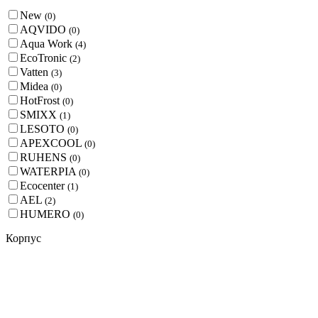
New
(
0
)
AQVIDO
(
0
)
Aqua Work
(
4
)
EcoTronic
(
2
)
Vatten
(
3
)
Midea
(
0
)
HotFrost
(
0
)
SMIXX
(
1
)
LESOTO
(
0
)
APEXCOOL
(
0
)
RUHENS
(
0
)
WATERPIA
(
0
)
Ecocenter
(
1
)
AEL
(
2
)
HUMERO
(
0
)
Корпус