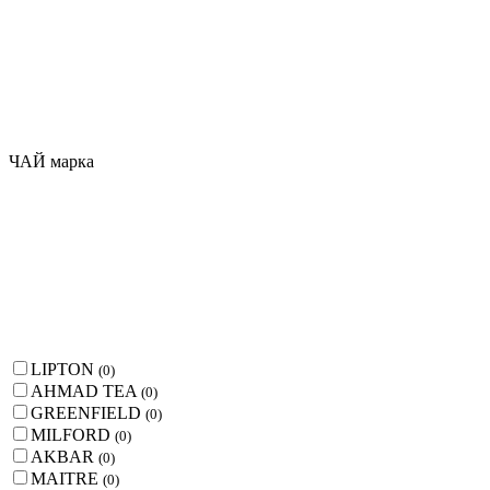
ЧАЙ марка
LIPTON
(
0
)
AHMAD TEA
(
0
)
GREENFIELD
(
0
)
MILFORD
(
0
)
AKBAR
(
0
)
MAITRE
(
0
)