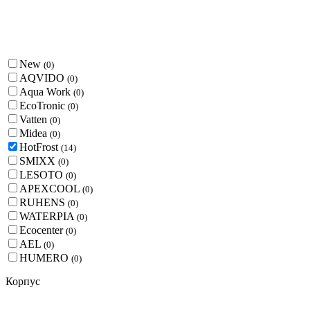
New
(
0
)
AQVIDO
(
0
)
Aqua Work
(
0
)
EcoTronic
(
0
)
Vatten
(
0
)
Midea
(
0
)
HotFrost
(
14
)
SMIXX
(
0
)
LESOTO
(
0
)
APEXCOOL
(
0
)
RUHENS
(
0
)
WATERPIA
(
0
)
Ecocenter
(
0
)
AEL
(
0
)
HUMERO
(
0
)
Корпус