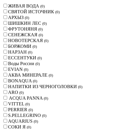
ЖИВАЯ ВОДА
(
0
)
СВЯТОЙ ИСТОЧНИК
(
0
)
АРХЫЗ
(
0
)
ШИШКИН ЛЕС
(
0
)
ФРУТОНЯНЯ
(
0
)
СЕНЕЖСКАЯ
(
0
)
НОВОТЕРСКАЯ
(
0
)
БОРЖОМИ
(
0
)
НАРЗАН
(
0
)
ЕССЕНТУКИ
(
0
)
Воды России
(
0
)
EVIAN
(
0
)
АКВА МИНЕРАЛЕ
(
0
)
BONAQUA
(
0
)
НАПИТКИ ИЗ ЧЕРНОГОЛОВКИ
(
0
)
ARO
(
0
)
ACQUA PANNA
(
0
)
VITTEL
(
0
)
PERRIER
(
0
)
S.PELLEGRINO
(
0
)
AQUARIUS
(
0
)
СОКИ Я
(
0
)