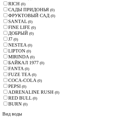
RICH
(
0
)
САДЫ ПРИДОНЬЯ
(
0
)
ФРУКТОВЫЙ САД
(
0
)
SANTAL
(
0
)
FINE LIFE
(
0
)
ДОБРЫЙ
(
0
)
J7
(
0
)
NESTEA
(
0
)
LIPTON
(
0
)
MIRINDA
(
0
)
БАЙКАЛ 1977
(
0
)
FANTA
(
0
)
FUZE TEA
(
0
)
COCA-COLA
(
0
)
PEPSI
(
0
)
ADRENALINE RUSH
(
0
)
RED BULL
(
0
)
BURN
(
0
)
Вид воды