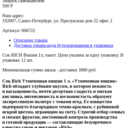
Забрать самовывозом
500 Р
Наш адрес:
192007, Санкт-Петербург, ул. Прилукская дом 22 офис 2
Артикул:
006722
Описание товара
Доставка товара-вода бутилированная в упаковках
Сок RICH Вишня 1л, пакет. Цена указана за одну упаковку. В
упаковке 12 шт.
Минимальная сумма заказа - доставки 3000 руб.
Сок Rich Утонченная вишня 1 л. «Утонченная вишня»
Rich обладает глубоким вкусом, в котором нежность
и насыщенность, почти десертная сладость и мягкая
кислинка, интенсивность и шелковистость образуют
экспрессивную палитру с тонами ягод. Ее изящество
подчеркнуто благородным темно-красным, с рубиновой
искрой цветом, играющим на свету. Строгий отбор сочных
и свежих фруктов, постоянный контроль производства
и готовой продукции — составляющие безупречного
качества соков и нектаров «Rich».