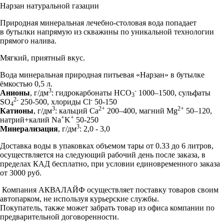
Нарзан натуральной газации
Природная минеральная лечебно-столовая вода попадает
в бутылки напрямую из скважины по уникальной технологии
прямого налива.
Мягкий, приятный вкус.
Вода минеральная природная питьевая «Нарзан» в бутылке
ёмкостью 0,5 л.
3
-
Анионы
, г/дм
: гидрокарбонаты НСО
1000–1500, сульфаты
3
2-
-
SO
250-500, хлориды Cl
50-150
4
3
2+
2+
Катионы
, г/дм
: кальций Ca
200–400, магний Mg
50–120,
+
+
натрий+калий Na
K
50-250
3
Минерализация
, г/дм
: 2,0 - 3,0
Доставка воды в упаковках объемом тары от 0.33 до 6 литров,
осуществляется на следующий рабочий день после заказа, в
пределах КАД бесплатно, при условии единовременного заказа
от 3000 руб.
Компания АКВАЛАЙФ осуществляет поставку товаров своим
автопарком, не используя курьерские службы.
Покупатель, также может забрать товар из офиса компании по
предварительной договоренности.