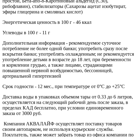
простой, Бета-апо-8-Каротиновый альдегид (С30),
рибофлавин), стабилизаторы (Сахарозы ацетат изобутират,
эфиры глицерина и смоляных кислот)
Энергетическая ценность в 100 г - 46 ккал
Углеводы в 100 г - 11 г
Дополнительная информация - рекомендуемое суточное
потребление не более одной банки; употребить сразу после
вскрытия банки; употреблять охлажденным; не рекомендуется
употребление детьми в возрасте до 18 лет, при беременности
и кормлении грудью, а также лицами, страдающими
повышенной нервной возбудимостью, бессонницей,
артериальной гипертензией
Срок годности - 12 мес., при температуре от 0°C до +25°C
Доставка воды в упаковках объемом тары от 0.33 до 6 литров,
осуществляется на следующий рабочий день после заказа, в
пределах КАД бесплатно, при условии единовременного
заказа от 3000 руб.
Компания АКВАЛАЙФ осуществляет поставку товаров
своим автопарком, не используя курьерские службы.
Покупатель, также может забрать товар из офиса компании по