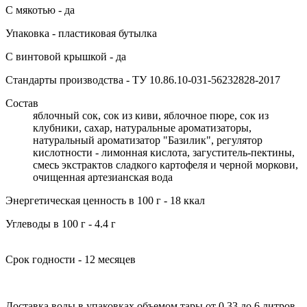
С мякотью - да
Упаковка - пластиковая бутылка
С винтовой крышкой - да
Стандарты производства - ТУ 10.86.10-031-56232828-2017
Состав
яблочный сок, сок из киви, яблочное пюре, сок из
клубники, сахар, натуральные ароматизаторы,
натуральный ароматизатор "Базилик", регулятор
кислотности - лимонная кислота, загуститель-пектины,
смесь экстрактов сладкого картофеля и черной моркови,
очищенная артезианская вода
Энергетическая ценность в 100 г - 18 ккал
Углеводы в 100 г - 4.4 г
Срок годности - 12 месяцев
Доставка воды в упаковках объемом тары от 0.33 до 6 литров,