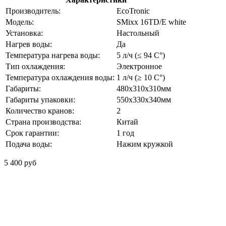
Производитель:
EcoTronic
Модель:
SMixx 16TD/E white
Установка:
Настольный
Нагрев воды:
Да
Температура нагрева воды:
5 л/ч (≤ 94 C°)
Тип охлаждения:
Электронное
Температура охлаждения воды:
1 л/ч (≥ 10 C°)
Габариты:
480x310x310мм
Габариты упаковки:
550x330x340мм
Количество кранов:
2
Страна производства:
Китай
Срок гарантии:
1 год
Подача воды:
Нажим кружкой
5 400 руб