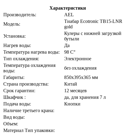
Характеристики
Производитель:
AEL
Тиабар Ecotronic TB15-LNR
Модель:
gold
Кулеры с нижней загрузкой
Установка:
бутыли
Нагрев воды:
Да
Температура нагрева воды:
98 C°
Тип охлаждения:
Электронное
Температура охлаждения
без охлаждения
воды:
Габариты:
850x395x365 мм
Страна производства:
Китай
Срок гарантии:
12 месяцев
Шкафчик :
да, для хранения 7 л
Подача воды:
Кнопки
Наличие третьего крана:
Вид воды:
Объем:
Материал Тип упаковки: