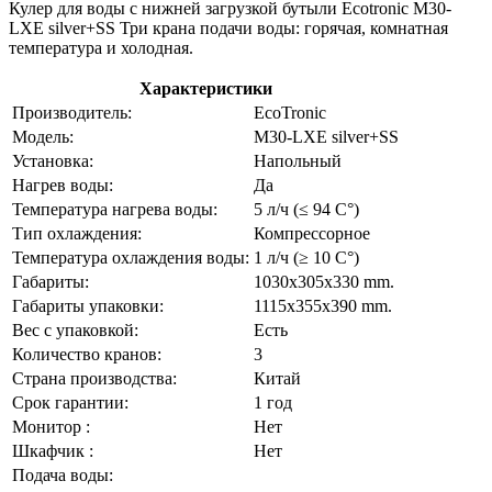
Кулер для воды с нижней загрузкой бутыли Ecotronic M30-
LXE silver+SS Три крана подачи воды: горячая, комнатная
температура и холодная.
Характеристики
Производитель:
EcoTronic
Модель:
M30-LXE silver+SS
Установка:
Напольный
Нагрев воды:
Да
Температура нагрева воды:
5 л/ч (≤ 94 C°)
Тип охлаждения:
Компрессорное
Температура охлаждения воды:
1 л/ч (≥ 10 C°)
Габариты:
1030x305x330 mm.
Габариты упаковки:
1115x355x390 mm.
Вес с упаковкой:
Есть
Количество кранов:
3
Страна производства:
Китай
Срок гарантии:
1 год
Монитор :
Нет
Шкафчик :
Нет
Подача воды: