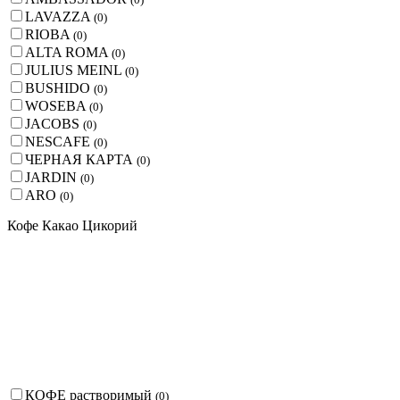
LAVAZZA
(
0
)
RIOBA
(
0
)
ALTA ROMA
(
0
)
JULIUS MEINL
(
0
)
BUSHIDO
(
0
)
WOSEBA
(
0
)
JACOBS
(
0
)
NESCAFE
(
0
)
ЧЕРНАЯ КАРТА
(
0
)
JARDIN
(
0
)
ARO
(
0
)
Кофе Какао Цикорий
КОФЕ растворимый
(
0
)