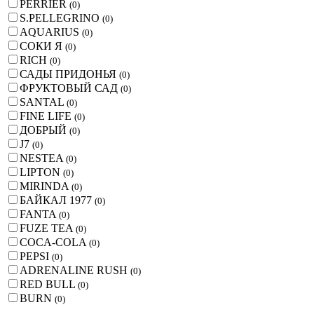
PERRIER
(
0
)
S.PELLEGRINO
(
0
)
AQUARIUS
(
0
)
СОКИ Я
(
0
)
RICH
(
0
)
САДЫ ПРИДОНЬЯ
(
0
)
ФРУКТОВЫЙ САД
(
0
)
SANTAL
(
0
)
FINE LIFE
(
0
)
ДОБРЫЙ
(
0
)
J7
(
0
)
NESTEA
(
0
)
LIPTON
(
0
)
MIRINDA
(
0
)
БАЙКАЛ 1977
(
0
)
FANTA
(
0
)
FUZE TEA
(
0
)
COCA-COLA
(
0
)
PEPSI
(
0
)
ADRENALINE RUSH
(
0
)
RED BULL
(
0
)
BURN
(
0
)