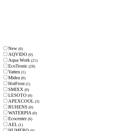
New
(
0
)
AQVIDO
(
0
)
Aqua Work
(
21
)
EcoTronic
(
28
)
Vatten
(
1
)
Midea
(
0
)
HotFrost
(
1
)
SMIXX
(
0
)
LESOTO
(
0
)
APEXCOOL
(
3
)
RUHENS
(
0
)
WATERPIA
(
0
)
Ecocenter
(
6
)
AEL
(
1
)
HUMERO
(
0
)