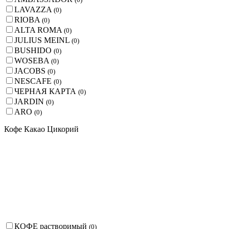
LAVAZZA
(
0
)
RIOBA
(
0
)
ALTA ROMA
(
0
)
JULIUS MEINL
(
0
)
BUSHIDO
(
0
)
WOSEBA
(
0
)
JACOBS
(
0
)
NESCAFE
(
0
)
ЧЕРНАЯ КАРТА
(
0
)
JARDIN
(
0
)
ARO
(
0
)
Кофе Какао Цикорий
КОФЕ растворимый
(
0
)