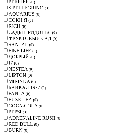
PERRIER
(
0
)
S.PELLEGRINO
(
0
)
AQUARIUS
(
0
)
СОКИ Я
(
0
)
RICH
(
0
)
САДЫ ПРИДОНЬЯ
(
0
)
ФРУКТОВЫЙ САД
(
0
)
SANTAL
(
0
)
FINE LIFE
(
0
)
ДОБРЫЙ
(
0
)
J7
(
0
)
NESTEA
(
0
)
LIPTON
(
0
)
MIRINDA
(
0
)
БАЙКАЛ 1977
(
0
)
FANTA
(
0
)
FUZE TEA
(
0
)
COCA-COLA
(
0
)
PEPSI
(
0
)
ADRENALINE RUSH
(
0
)
RED BULL
(
0
)
BURN
(
0
)