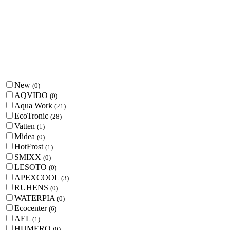
New
(
0
)
AQVIDO
(
0
)
Aqua Work
(
21
)
EcoTronic
(
28
)
Vatten
(
1
)
Midea
(
0
)
HotFrost
(
1
)
SMIXX
(
0
)
LESOTO
(
0
)
APEXCOOL
(
3
)
RUHENS
(
0
)
WATERPIA
(
0
)
Ecocenter
(
6
)
AEL
(
1
)
HUMERO
(
0
)