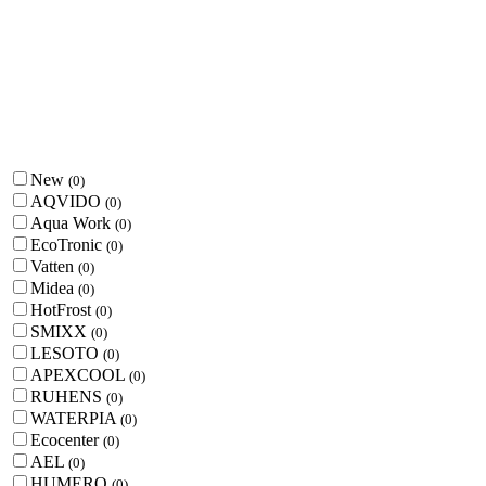
New
(
0
)
AQVIDO
(
0
)
Aqua Work
(
0
)
EcoTronic
(
0
)
Vatten
(
0
)
Midea
(
0
)
HotFrost
(
0
)
SMIXX
(
0
)
LESOTO
(
0
)
APEXCOOL
(
0
)
RUHENS
(
0
)
WATERPIA
(
0
)
Ecocenter
(
0
)
AEL
(
0
)
HUMERO
(
0
)