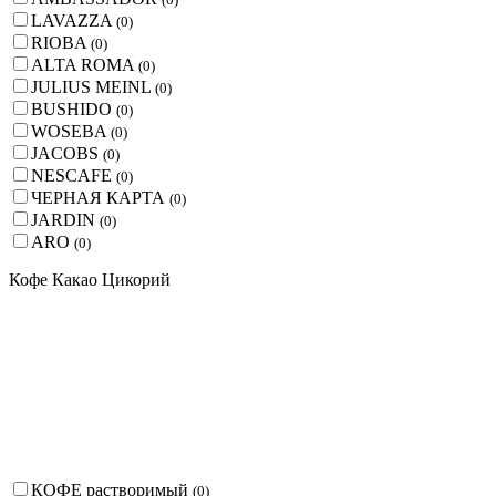
LAVAZZA
(
0
)
RIOBA
(
0
)
ALTA ROMA
(
0
)
JULIUS MEINL
(
0
)
BUSHIDO
(
0
)
WOSEBA
(
0
)
JACOBS
(
0
)
NESCAFE
(
0
)
ЧЕРНАЯ КАРТА
(
0
)
JARDIN
(
0
)
ARO
(
0
)
Кофе Какао Цикорий
КОФЕ растворимый
(
0
)