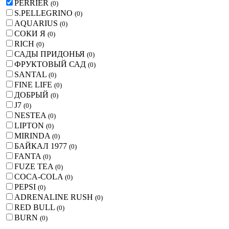
PERRIER
(
0
)
S.PELLEGRINO
(
0
)
AQUARIUS
(
0
)
СОКИ Я
(
0
)
RICH
(
0
)
САДЫ ПРИДОНЬЯ
(
0
)
ФРУКТОВЫЙ САД
(
0
)
SANTAL
(
0
)
FINE LIFE
(
0
)
ДОБРЫЙ
(
0
)
J7
(
0
)
NESTEA
(
0
)
LIPTON
(
0
)
MIRINDA
(
0
)
БАЙКАЛ 1977
(
0
)
FANTA
(
0
)
FUZE TEA
(
0
)
COCA-COLA
(
0
)
PEPSI
(
0
)
ADRENALINE RUSH
(
0
)
RED BULL
(
0
)
BURN
(
0
)