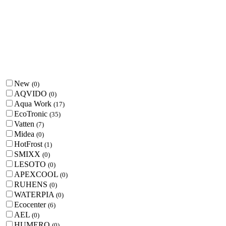
New
(
0
)
AQVIDO
(
0
)
Aqua Work
(
17
)
EcoTronic
(
35
)
Vatten
(
7
)
Midea
(
0
)
HotFrost
(
1
)
SMIXX
(
0
)
LESOTO
(
0
)
APEXCOOL
(
0
)
RUHENS
(
0
)
WATERPIA
(
0
)
Ecocenter
(
6
)
AEL
(
0
)
HUMERO
(
0
)