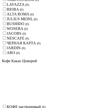
LAVAZZA
(
0
)
RIOBA
(
0
)
ALTA ROMA
(
0
)
JULIUS MEINL
(
0
)
BUSHIDO
(
0
)
WOSEBA
(
0
)
JACOBS
(
0
)
NESCAFE
(
0
)
ЧЕРНАЯ КАРТА
(
0
)
JARDIN
(
0
)
ARO
(
0
)
Кофе Какао Цикорий
КОФЕ растворимый
(
0
)