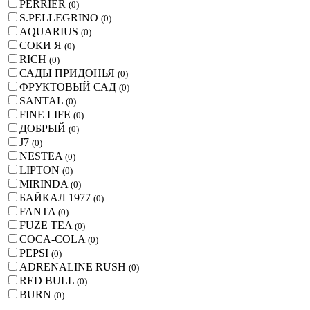
PERRIER
(
0
)
S.PELLEGRINO
(
0
)
AQUARIUS
(
0
)
СОКИ Я
(
0
)
RICH
(
0
)
САДЫ ПРИДОНЬЯ
(
0
)
ФРУКТОВЫЙ САД
(
0
)
SANTAL
(
0
)
FINE LIFE
(
0
)
ДОБРЫЙ
(
0
)
J7
(
0
)
NESTEA
(
0
)
LIPTON
(
0
)
MIRINDA
(
0
)
БАЙКАЛ 1977
(
0
)
FANTA
(
0
)
FUZE TEA
(
0
)
COCA-COLA
(
0
)
PEPSI
(
0
)
ADRENALINE RUSH
(
0
)
RED BULL
(
0
)
BURN
(
0
)