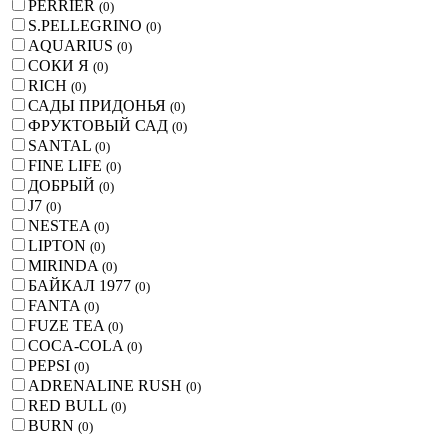
PERRIER
(
0
)
S.PELLEGRINO
(
0
)
AQUARIUS
(
0
)
СОКИ Я
(
0
)
RICH
(
0
)
САДЫ ПРИДОНЬЯ
(
0
)
ФРУКТОВЫЙ САД
(
0
)
SANTAL
(
0
)
FINE LIFE
(
0
)
ДОБРЫЙ
(
0
)
J7
(
0
)
NESTEA
(
0
)
LIPTON
(
0
)
MIRINDA
(
0
)
БАЙКАЛ 1977
(
0
)
FANTA
(
0
)
FUZE TEA
(
0
)
COCA-COLA
(
0
)
PEPSI
(
0
)
ADRENALINE RUSH
(
0
)
RED BULL
(
0
)
BURN
(
0
)