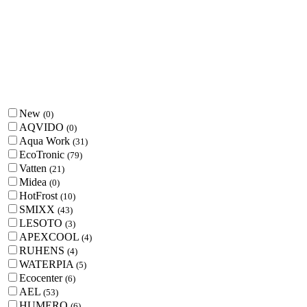
New
(
0
)
AQVIDO
(
0
)
Aqua Work
(
31
)
EcoTronic
(
79
)
Vatten
(
21
)
Midea
(
0
)
HotFrost
(
10
)
SMIXX
(
43
)
LESOTO
(
3
)
APEXCOOL
(
4
)
RUHENS
(
4
)
WATERPIA
(
5
)
Ecocenter
(
6
)
AEL
(
53
)
HUMERO
(
6
)