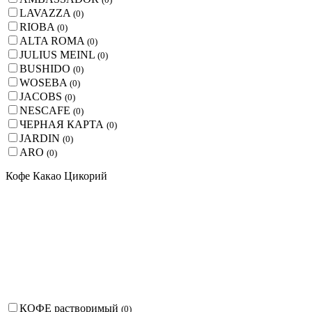
LAVAZZA
(
0
)
RIOBA
(
0
)
ALTA ROMA
(
0
)
JULIUS MEINL
(
0
)
BUSHIDO
(
0
)
WOSEBA
(
0
)
JACOBS
(
0
)
NESCAFE
(
0
)
ЧЕРНАЯ КАРТА
(
0
)
JARDIN
(
0
)
ARO
(
0
)
Кофе Какао Цикорий
КОФЕ растворимый
(
0
)