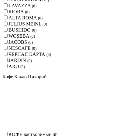
LAVAZZA
(
0
)
RIOBA
(
0
)
ALTA ROMA
(
0
)
JULIUS MEINL
(
0
)
BUSHIDO
(
0
)
WOSEBA
(
0
)
JACOBS
(
0
)
NESCAFE
(
0
)
ЧЕРНАЯ КАРТА
(
0
)
JARDIN
(
0
)
ARO
(
0
)
Кофе Какао Цикорий
КОФЕ растворимый
(
0
)