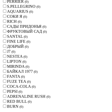
PERRIER
(
0
)
S.PELLEGRINO
(
0
)
AQUARIUS
(
0
)
СОКИ Я
(
0
)
RICH
(
0
)
САДЫ ПРИДОНЬЯ
(
0
)
ФРУКТОВЫЙ САД
(
0
)
SANTAL
(
0
)
FINE LIFE
(
0
)
ДОБРЫЙ
(
0
)
J7
(
0
)
NESTEA
(
0
)
LIPTON
(
0
)
MIRINDA
(
0
)
БАЙКАЛ 1977
(
0
)
FANTA
(
0
)
FUZE TEA
(
0
)
COCA-COLA
(
0
)
PEPSI
(
0
)
ADRENALINE RUSH
(
0
)
RED BULL
(
0
)
BURN
(
0
)