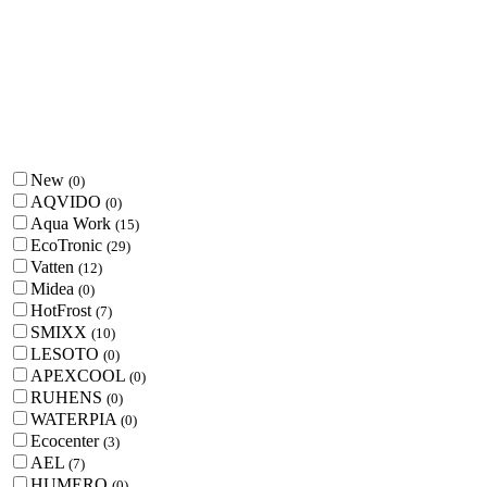
New
(
0
)
AQVIDO
(
0
)
Aqua Work
(
15
)
EcoTronic
(
29
)
Vatten
(
12
)
Midea
(
0
)
HotFrost
(
7
)
SMIXX
(
10
)
LESOTO
(
0
)
APEXCOOL
(
0
)
RUHENS
(
0
)
WATERPIA
(
0
)
Ecocenter
(
3
)
AEL
(
7
)
HUMERO
(
0
)