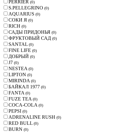
PERRIER
(
0
)
S.PELLEGRINO
(
0
)
AQUARIUS
(
0
)
СОКИ Я
(
0
)
RICH
(
0
)
САДЫ ПРИДОНЬЯ
(
0
)
ФРУКТОВЫЙ САД
(
0
)
SANTAL
(
0
)
FINE LIFE
(
0
)
ДОБРЫЙ
(
0
)
J7
(
0
)
NESTEA
(
0
)
LIPTON
(
0
)
MIRINDA
(
0
)
БАЙКАЛ 1977
(
0
)
FANTA
(
0
)
FUZE TEA
(
0
)
COCA-COLA
(
0
)
PEPSI
(
0
)
ADRENALINE RUSH
(
0
)
RED BULL
(
0
)
BURN
(
0
)