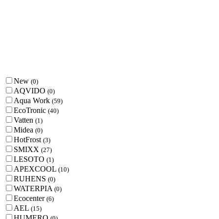
New
(
0
)
AQVIDO
(
0
)
Aqua Work
(
59
)
EcoTronic
(
40
)
Vatten
(
1
)
Midea
(
0
)
HotFrost
(
3
)
SMIXX
(
27
)
LESOTO
(
1
)
APEXCOOL
(
10
)
RUHENS
(
0
)
WATERPIA
(
0
)
Ecocenter
(
6
)
AEL
(
15
)
HUMERO
(
0
)