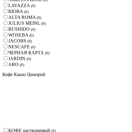
LAVAZZA
(
0
)
RIOBA
(
0
)
ALTA ROMA
(
0
)
JULIUS MEINL
(
0
)
BUSHIDO
(
0
)
WOSEBA
(
0
)
JACOBS
(
0
)
NESCAFE
(
0
)
ЧЕРНАЯ КАРТА
(
0
)
JARDIN
(
0
)
ARO
(
0
)
Кофе Какао Цикорий
КОФЕ растворимый
(
0
)