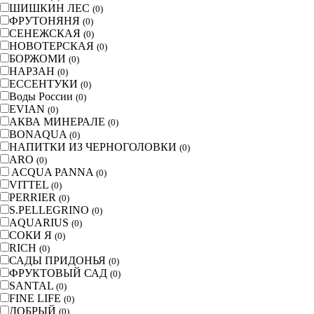
ШИШКИН ЛЕС
(
0
)
ФРУТОНЯНЯ
(
0
)
СЕНЕЖСКАЯ
(
0
)
НОВОТЕРСКАЯ
(
0
)
БОРЖОМИ
(
0
)
НАРЗАН
(
0
)
ЕССЕНТУКИ
(
0
)
Воды России
(
0
)
EVIAN
(
0
)
АКВА МИНЕРАЛЕ
(
0
)
BONAQUA
(
0
)
НАПИТКИ ИЗ ЧЕРНОГОЛОВКИ
(
0
)
ARO
(
0
)
ACQUA PANNA
(
0
)
VITTEL
(
0
)
PERRIER
(
0
)
S.PELLEGRINO
(
0
)
AQUARIUS
(
0
)
СОКИ Я
(
0
)
RICH
(
0
)
САДЫ ПРИДОНЬЯ
(
0
)
ФРУКТОВЫЙ САД
(
0
)
SANTAL
(
0
)
FINE LIFE
(
0
)
ДОБРЫЙ
(
0
)