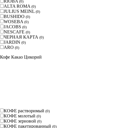
RIOBA
(
0
)
ALTA ROMA
(
0
)
JULIUS MEINL
(
0
)
BUSHIDO
(
0
)
WOSEBA
(
0
)
JACOBS
(
0
)
NESCAFE
(
0
)
ЧЕРНАЯ КАРТА
(
0
)
JARDIN
(
0
)
ARO
(
0
)
Кофе Какао Цикорий
КОФЕ растворимый
(
0
)
КОФЕ молотый
(
0
)
КОФЕ зерновой
(
0
)
КОФЕ пакетированный
(
0
)