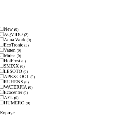
New
(
0
)
AQVIDO
(
2
)
Aqua Work
(
0
)
EcoTronic
(
3
)
Vatten
(
0
)
Midea
(
0
)
HotFrost
(
0
)
SMIXX
(
0
)
LESOTO
(
0
)
APEXCOOL
(
0
)
RUHENS
(
0
)
WATERPIA
(
0
)
Ecocenter
(
0
)
AEL
(
0
)
HUMERO
(
0
)
Корпус