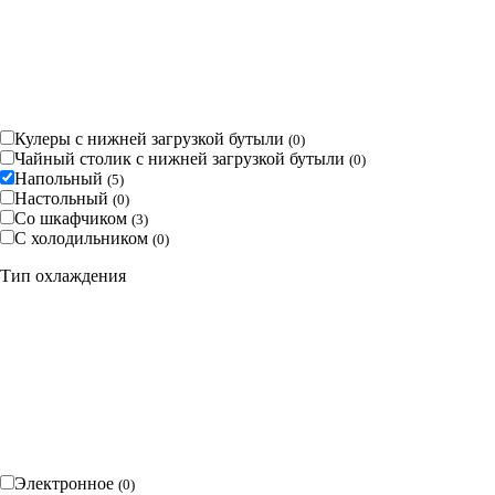
Кулеры с нижней загрузкой бутыли
(
0
)
Чайный столик с нижней загрузкой бутыли
(
0
)
Напольный
(
5
)
Настольный
(
0
)
Со шкафчиком
(
3
)
С холодильником
(
0
)
Тип охлаждения
Электронное
(
0
)