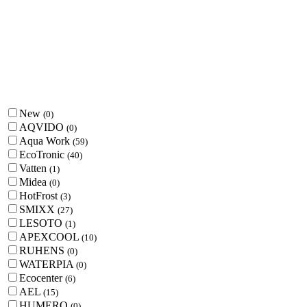
New
(
0
)
AQVIDO
(
0
)
Aqua Work
(
59
)
EcoTronic
(
40
)
Vatten
(
1
)
Midea
(
0
)
HotFrost
(
3
)
SMIXX
(
27
)
LESOTO
(
1
)
APEXCOOL
(
10
)
RUHENS
(
0
)
WATERPIA
(
0
)
Ecocenter
(
6
)
AEL
(
15
)
HUMERO
(
0
)