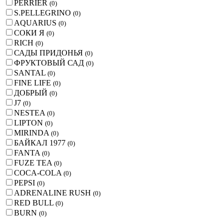
PERRIER
(
0
)
S.PELLEGRINO
(
0
)
AQUARIUS
(
0
)
СОКИ Я
(
0
)
RICH
(
0
)
САДЫ ПРИДОНЬЯ
(
0
)
ФРУКТОВЫЙ САД
(
0
)
SANTAL
(
0
)
FINE LIFE
(
0
)
ДОБРЫЙ
(
0
)
J7
(
0
)
NESTEA
(
0
)
LIPTON
(
0
)
MIRINDA
(
0
)
БАЙКАЛ 1977
(
0
)
FANTA
(
0
)
FUZE TEA
(
0
)
COCA-COLA
(
0
)
PEPSI
(
0
)
ADRENALINE RUSH
(
0
)
RED BULL
(
0
)
BURN
(
0
)