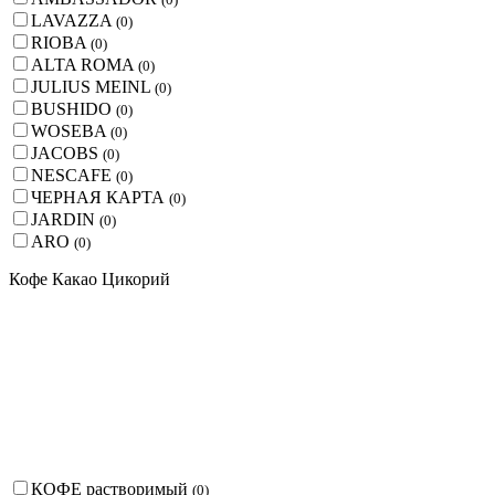
LAVAZZA
(
0
)
RIOBA
(
0
)
ALTA ROMA
(
0
)
JULIUS MEINL
(
0
)
BUSHIDO
(
0
)
WOSEBA
(
0
)
JACOBS
(
0
)
NESCAFE
(
0
)
ЧЕРНАЯ КАРТА
(
0
)
JARDIN
(
0
)
ARO
(
0
)
Кофе Какао Цикорий
КОФЕ растворимый
(
0
)