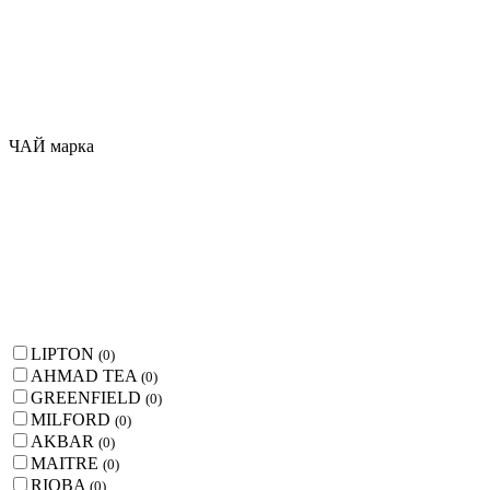
ЧАЙ марка
LIPTON
(
0
)
AHMAD TEA
(
0
)
GREENFIELD
(
0
)
MILFORD
(
0
)
AKBAR
(
0
)
MAITRE
(
0
)
RIOBA
(
0
)