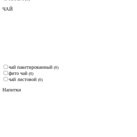
ЧАЙ
чай пакетированный
(
0
)
фито чай
(
0
)
чай листовой
(
0
)
Напитки