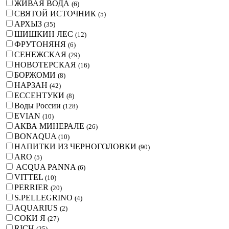
ЖИВАЯ ВОДА
(
6
)
СВЯТОЙ ИСТОЧНИК
(
5
)
АРХЫЗ
(
35
)
ШИШКИН ЛЕС
(
12
)
ФРУТОНЯНЯ
(
6
)
СЕНЕЖСКАЯ
(
29
)
НОВОТЕРСКАЯ
(
16
)
БОРЖОМИ
(
8
)
НАРЗАН
(
42
)
ЕССЕНТУКИ
(
8
)
Воды России
(
128
)
EVIAN
(
10
)
АКВА МИНЕРАЛЕ
(
26
)
BONAQUA
(
10
)
НАПИТКИ ИЗ ЧЕРНОГОЛОВКИ
(
90
)
ARO
(
5
)
ACQUA PANNA
(
6
)
VITTEL
(
10
)
PERRIER
(
20
)
S.PELLEGRINO
(
4
)
AQUARIUS
(
2
)
СОКИ Я
(
27
)
RICH
(
25
)