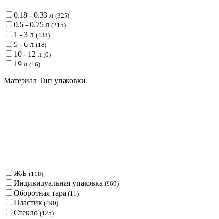
0.18 - 0.33 л
(
325
)
0.5 - 0.75 л
(
215
)
1 - 3 л
(
438
)
5 - 6 л
(
18
)
10 - 12 л
(
0
)
19 л
(
16
)
Материал Тип упаковки
Ж/Б
(
118
)
Индивидуальная упаковка
(
969
)
Оборотная тара
(
11
)
Пластик
(
490
)
Стекло
(
125
)