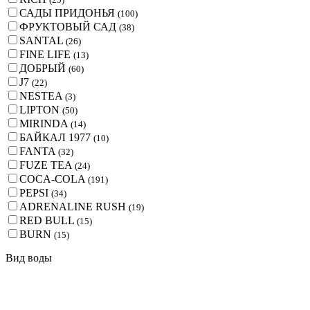
САДЫ ПРИДОНЬЯ
(
100
)
ФРУКТОВЫЙ САД
(
38
)
SANTAL
(
26
)
FINE LIFE
(
13
)
ДОБРЫЙ
(
60
)
J7
(
22
)
NESTEA
(
3
)
LIPTON
(
50
)
MIRINDA
(
14
)
БАЙКАЛ 1977
(
10
)
FANTA
(
32
)
FUZE TEA
(
24
)
COCA-COLA
(
191
)
PEPSI
(
34
)
ADRENALINE RUSH
(
19
)
RED BULL
(
15
)
BURN
(
15
)
Вид воды