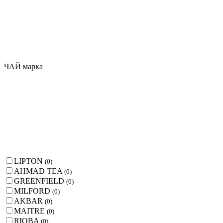
ЧАЙ марка
LIPTON
(
0
)
AHMAD TEA
(
0
)
GREENFIELD
(
0
)
MILFORD
(
0
)
AKBAR
(
0
)
MAITRE
(
0
)
RIOBA
(
0
)